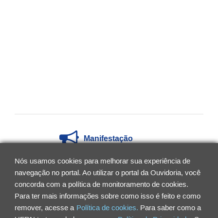
Manifestação
Nós usamos cookies para melhorar sua experiência de
navegação no portal. Ao utilizar o portal da Ouvidoria, você
Dúvidas Frequentes
concorda com a política de monitoramento de cookies.
Para ter mais informações sobre como isso é feito e como
Documentos
remover, acesse a
Política de cookies.
Para saber como a